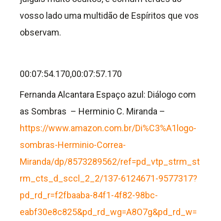
vosso lado uma multidão de Espíritos que vos
observam.
00:07:54.170,00:07:57.170
Fernanda Alcantara Espaço azul: Diálogo com
as Sombras – Herminio C. Miranda –
https://www.amazon.com.br/Di%C3%A1logo-
sombras-Herminio-Correa-
Miranda/dp/8573289562/ref=pd_vtp_strm_st
rm_cts_d_sccl_2_2/137-6124671-9577317?
pd_rd_r=f2fbaaba-84f1-4f82-98bc-
eabf30e8c825&pd_rd_wg=A8O7g&pd_rd_w=