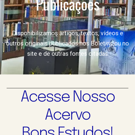
Publicações
Disponibilizamos artigos, textos, vídeos e
outros originais publicados nos Boletins ou no
site e de outras fontes citadas
Acesse Nosso
Acervo
Bons Estudos!