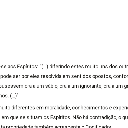
o-se aos Espíritos: “(…) diferindo estes muito uns dos ou
 pode ser por eles resolvida em sentidos opostos, conf
usessem ora a um sábio, ora a um ignorante, ora a um g
mos. (…)”
 muito diferentes em moralidade, conhecimentos e experi
s em que se situam os Espíritos. Não há contradição, o 
ita propriedade também acrescenta o Codificador: