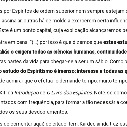
s por Espíritos de ordem superior nem sempre estejam d
sinalar, outras há de molde a exercerem certa influênc
 Este é um ponto capital, cuja explicação alcançaremos pe
 entra em cena: “(…) por isso é que dizemos que
estes est
liás o exigem todas as ciências humanas, continuidade
as partes da vida para chegar-se a ser um sábio. Como p
 o estudo do Espiritismo é imenso; interessa a todas as
de admirar que o efetuá-lo demande tempo, muito tempo
III da
Introdução
de
O Livro dos Espíritos
. Note-se como
ntados com frequência, para formar a tão necessária cons
todos os seus desdobramentos.
s de comentar aqui) do citado item, Kardec ainda traz 