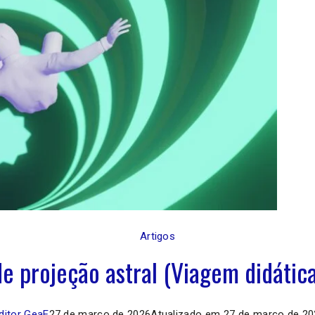
Artigos
 projeção astral (Viagem didática
ditor GeaE
27 de março de 2026
Atualizado em
27 de março de 20