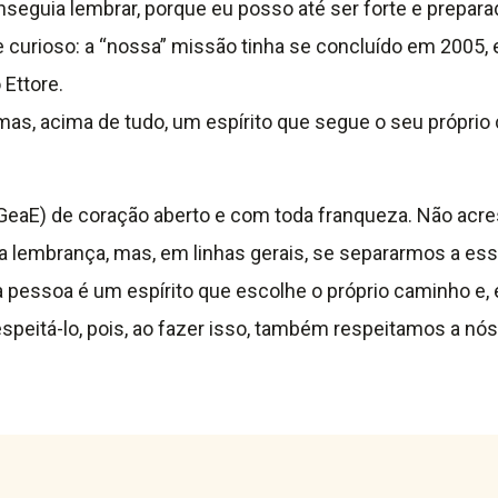
nseguia lembrar, porque eu posso até ser forte e prepa
curioso: a “nossa” missão tinha se concluído em 2005,
 Ettore.
 mas, acima de tudo, um espírito que segue o seu próprio
 GeaE) de coração aberto e com toda franqueza. Não acr
 a lembrança, mas, em linhas gerais, se separarmos a es
soa é um espírito que escolhe o próprio caminho e, em
espeitá-lo, pois, ao fazer isso, também respeitamos a n