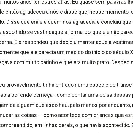
o muitos anos terrestres atrás. Eu quase sem palavras l
e então agradeceu a nós e disse que, nesse momento, es
rido. Disse que era ele quem nos agradecia e concluiu qu
via escolhido se vestir daquela forma, porque ele não pa
erna. Ele respondeu que decidiu manter aquela vestime
omentei que ele parecia um médico do início do século XX
raçava com muito carinho e que era muito grato. Despe
eu provavelmente tinha entrado numa espécie de transe
o sabia por onde começar: como contar uma coisa dess
m de alguém que escolheu, pelo menos por enquanto, re
 a mudar as coisas — como acontece com crianças que e
 compreendido, em linhas gerais, o que havia acontecido. 