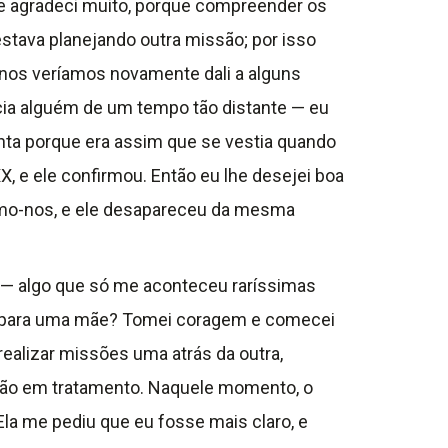
he agradeci muito, porque compreender os
tava planejando outra missão; por isso
e nos veríamos novamente dali a alguns
recia alguém de um tempo tão distante — eu
nta porque era assim que se vestia quando
, e ele confirmou. Então eu lhe desejei boa
dimo-nos, e ele desapareceu da mesma
 — algo que só me aconteceu raríssimas
as para uma mãe? Tomei coragem e comecei
alizar missões uma atrás da outra,
stão em tratamento. Naquele momento, o
Ela me pediu que eu fosse mais claro, e