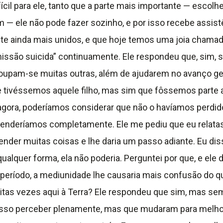
ícil para ele, tanto que a parte mais importante — escol
— ele não pode fazer sozinho, e por isso recebe assist
e ainda mais unidos, e que hoje temos uma joia chamada 
 “missão suicida” continuamente. Ele respondeu que, si
 poupam-se muitas outras, além de ajudarem no avanço g
ue tivéssemos aquele filho, mas sim que fôssemos parte 
gora, poderíamos considerar que não o havíamos perdido
enderíamos completamente. Ele me pediu que eu relatas
ender muitas coisas e lhe daria um passo adiante. Eu dis
ualquer forma, ela não poderia. Perguntei por que, e ele 
e período, a mediunidade lhe causaria mais confusão do q
 muitas vezes aqui à Terra? Ele respondeu que sim, mas s
osso perceber plenamente, mas que mudaram para melhor 