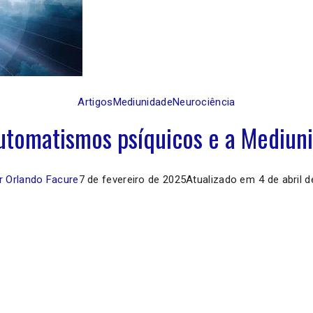
Artigos
Mediunidade
Neurociência
utomatismos psíquicos e a Mediun
r Orlando Facure
7 de fevereiro de 2025
Atualizado em
4 de abril 