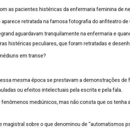
 as pacientes histéricas da enfermaria feminina de neur
aparece retratada na famosa fotografia do anfiteatro d
Legrand aguardavam tranquilamente na enfermaria e qua
as histéricas peculiares, que foram retratadas e desenha
s, médiuns em transe?
essa mesma época se prestavam a demonstrações de fe
das ou efeitos intelectuais pela escrita e pela fala.
os fenômenos mediúnicos, mas não consta que os tenha 
e magistral sobre o que denominou de “automatismos ps