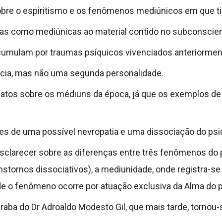
obre o espiritismo e os fenômenos mediúnicos em que ti
idas como mediúnicas ao material contido no subconsci
 acumulam por traumas psíquicos vivenciados anteriormen
cia, mas não uma segunda personalidade.
elatos sobre os médiuns da época, já que os exemplos de
es de uma possível nevropatia e uma dissociação do ps
 esclarecer sobre as diferenças entre três fenômenos do
stornos dissociativos), a mediunidade, onde registra-s
 o fenômeno ocorre por atuação exclusiva da Alma do 
aba do Dr Adroaldo Modesto Gil, que mais tarde, tornou-s