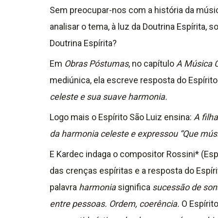
Sem preocupar-nos com a história da música
analisar o tema, à luz da Doutrina Espírita
Doutrina Espírita?
Em
Obras Póstumas
, no capítulo
A Música 
mediúnica, ela escreve resposta do Espírito
celeste e sua suave harmonia.
Logo mais o Espírito São Luiz ensina:
A filh
da harmonia celeste e expressou “Que músi
E Kardec indaga o compositor Rossini* (Espí
das crenças espíritas e a resposta do Espí
palavra
harmonia
significa
sucessão de sons
entre pessoas. Ordem, coerência.
O Espírit