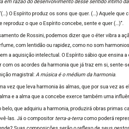
da em razão do desenvolvimento desse sentido íntimo da
“(…) O Espírito produz os sons que quer. (…) Aquele que
 e reproduz o que o Espírito concebe, sente e quer (…)”.
mento de Rossini, podemos dizer que o éter vibra a ação
erfume, com lentidão ou rapidez, como no som harmonioso
 a aquisição intelectual. O Espírito sábio que ensina a 
r com os acordes da harmonia que já traz em si, sente-se
ição magistral:
A música é o médium da harmonia
.
uma vez que leva harmonia às almas, que por sua vez as e
a alma e a alma que a concebe exerce também uma influê
o belo, que adquiriu a harmonia, produzirá obras primas 
vê-las. Já o compositor
terra-a-terra
como poderá represe
ende? Suas composições serão o reflexo de seus gestos 