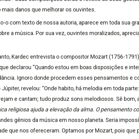
o mais danos que melhorar os ouvintes.
o-o com texto de nossa autoria, aparece em toda sua gra
obre a música. Por sua vez, ouvintes moralizados, apreci
tanto, Kardec entrevista o compositor Mozart (1756-1791)
e que declarou “Quando estou em boas disposições e inte
ncia. Ignoro donde procedem esses pensamentos e co
 Júpiter, revelou: “Onde habito, há melodia em toda parte
orejam e cantam; tudo produz sons melodiosos. Sê bom, al
ca religiosa ajuda a elevação da alma. O pensamento c
andes gênios da música em nosso planeta. Seria impossív
idade que nos ofereceram. Optamos por Mozart, pois que