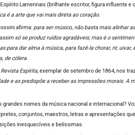
pírito Lamennais (brilhante escritor, figura influente e c
ca é a arte que vai mais direta ao coração
.
ossini afirma:
para ser músico, não basta mais alinhar a
 assim só se produz ruídos agradáveis; mas é o sentime
Mas para dar alma à música, para fazê-la chorar, rir, uiva
s, de cólera
.
a
Revista Espírita
, exemplar de setembro de 1864, nos tra
dade e as predispõe a receber as impressões morais. A 
 grandes nomes da música nacional e internacional? Vo
térpretes, conjuntos, maestros, letras e apresentações 
ções inesquecíveis e belíssimas.