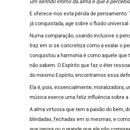
um sentido íntimo da alma e que é percebi
E oferece-nos esta pérola de pensamento: 
já conquistada, age sobre o fluido universal
Numa comparação, usando inclusive o pensa
traz em si se concretiza como a exalar o p
conquistou a harmonia é como aquele que tem
não sabem. O Espírito que faz o éter ressoa
do mesmo Espírito, encontramos essa defin
Ela é, pois, essencialmente, moralizadora, 
música exerce uma feliz influência sobre 
A alma virtuosa que tem a paixão do bem, d
blindadas, fechadas em si mesmas, e como
que ignora ou o grande que ele não compre