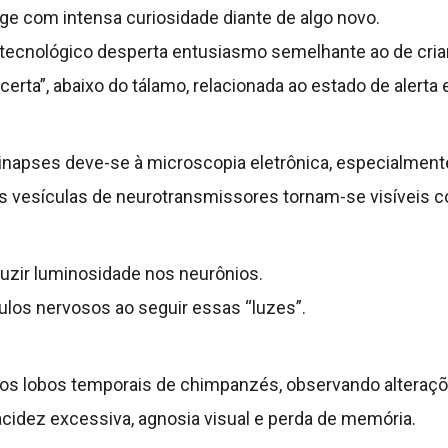
e com intensa curiosidade diante de algo novo.
o tecnológico desperta entusiasmo semelhante ao de cr
certa”, abaixo do tálamo, relacionada ao estado de aler
inapses deve-se à microscopia eletrônica, especialmen
 as vesículas de neurotransmissores tornam-se visíveis c
duzir luminosidade nos neurônios.
ulos nervosos ao seguir essas “luzes”.
os lobos temporais de chimpanzés, observando alteraç
lacidez excessiva, agnosia visual e perda de memória.