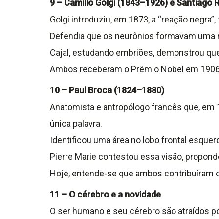
9 – Camillo Golgi (1843–1926) e Santiago
Golgi introduziu, em 1873, a “reação negra”,
Defendia que os neurônios formavam uma r
Cajal, estudando embriões, demonstrou que 
Ambos receberam o Prêmio Nobel em 1906, ap
10 – Paul Broca (1824–1880)
Anatomista e antropólogo francês que, em 
única palavra.
Identificou uma área no lobo frontal esque
Pierre Marie contestou essa visão, propond
Hoje, entende-se que ambos contribuíram 
11 – O cérebro e a novidade
O ser humano e seu cérebro são atraídos po