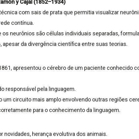
 Ramón y Cajal (1852–1934)
 técnica com sais de prata que permitia visualizar neurôn
ede contínua.
os neurônios são células individuais separadas, formula
esar da divergência científica entre suas teorias.
1861, apresentou o cérebro de um paciente conhecido co
rdo responsável pela linguagem.
o um circuito mais amplo envolvendo outras regiões cere
corretamente para o conhecimento da linguagem.
r novidades, herança evolutiva dos animais.