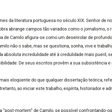
s da literatura portuguesa no século XIX. Senhor de notá
 obra abrange campos tão variados como o jornalismo, o rom
ncia de Camilo afigura-se como um desenrolar de profund
Camilo não o sabe, mas se questiona, sonha, vive e trab
 da absoluta incredulidade até à credulidade mais pueril,
bilidade. De seus escritos provêm a sua subsistência e 
 mais eloqüente do que qualquer dissertação teórica, refe
tanto, ao iniciar este trabalho, espírita, historiador e a
ia “post-mortem” de Camilo, se possível confrontando-o