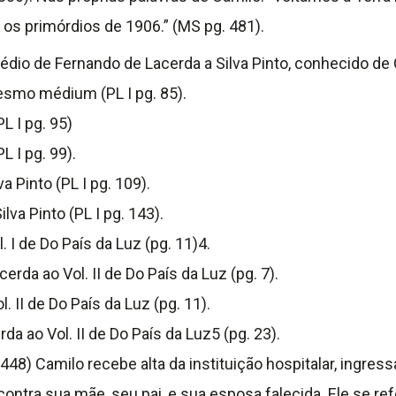
os primórdios de 1906.” (MS pg. 481).
édio de Fernando de Lacerda a Silva Pinto, conhecido de C
mesmo médium (PL I pg. 85).
L I pg. 95)
 I pg. 99).
 Pinto (PL I pg. 109).
va Pinto (PL I pg. 143).
 I de Do País da Luz (pg. 11)4.
rda ao Vol. II de Do País da Luz (pg. 7).
 II de Do País da Luz (pg. 11).
a ao Vol. II de Do País da Luz5 (pg. 23).
48) Camilo recebe alta da instituição hospitalar, ingres
ontra sua mãe, seu pai, e sua esposa falecida. Ele se r