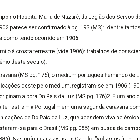
 no Hospital Maria de Nazaré, da Legião dos Servos de M
1903 parece ser confirmado à pg. 193 (MS): “dentre tant
os como tendo ocorrido em 1906.
lo à crosta terrestre (vide 1906): trabalhos de conscien
cênio deste século).
ravana (MS pg. 175), o médium português Fernando de Lacer
cações deste pelo médium, registram-se em 1906 (1906-
riginam a obra Do País da Luz (MS pg. 176)2. É um ano de
 terrestre – a Portugal – em uma segunda caravana com o
nicações de Do País da Luz, que acendem viva polêmica
nsferem-se para o Brasil (MS pg. 385) em busca de camp
386). Nas próprias palavras de Camilo: “voltamos à Ter