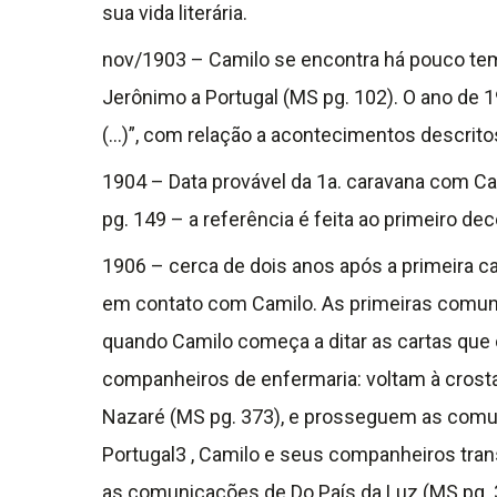
sua vida literária.
nov/1903 – Camilo se encontra há pouco tempo
Jerônimo a Portugal (MS pg. 102). O ano de 
(…)”, com relação a acontecimentos descrit
1904 – Data provável da 1a. caravana com Cami
pg. 149 – a referência é feita ao primeiro de
1906 – cerca de dois anos após a primeira ca
em contato com Camilo. As primeiras comuni
quando Camilo começa a ditar as cartas que o
companheiros de enfermaria: voltam à crosta
Nazaré (MS pg. 373), e prosseguem as comu
Portugal3 , Camilo e seus companheiros tra
as comunicações de Do País da Luz (MS pg. 