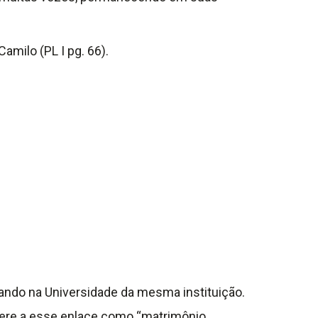
amilo (PL I pg. 66).
sando na Universidade da mesma instituição.
efere a esse enlace como “matrimônio