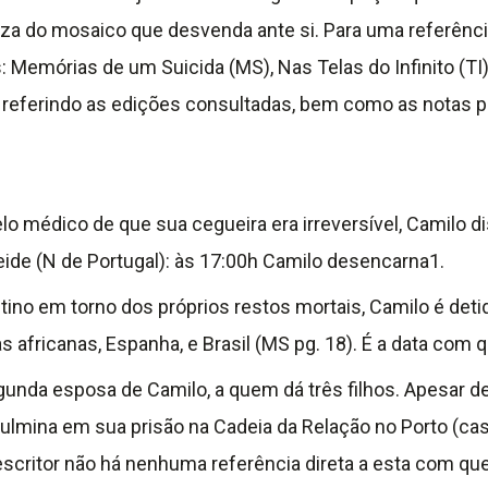
 do mosaico que desvenda ante si. Para uma referência 
Memórias de um Suicida (MS), Nas Telas do Infinito (TI), e 
co referindo as edições consultadas, bem como as notas 
édico de que sua cegueira era irreversível, Camilo disp
eide (N de Portugal): às 17:00h Camilo desencarna1.
 em torno dos próprios restos mortais, Camilo é detido
s africanas, Espanha, e Brasil (MS pg. 18). É a data com 
unda esposa de Camilo, a quem dá três filhos. Apesar d
mina em sua prisão na Cadeia da Relação no Porto (casa
escritor não há nenhuma referência direta a esta com q