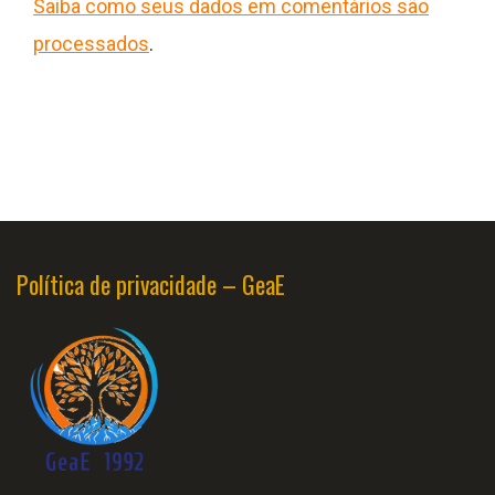
Saiba como seus dados em comentários são
processados
.
Política de privacidade – GeaE