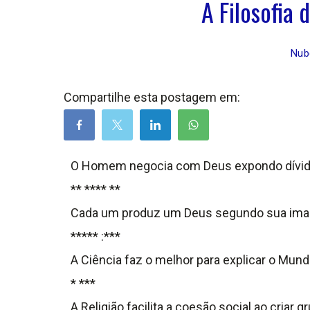
A Filosofia 
Nub
Compartilhe esta postagem em:
O Homem negocia com Deus expondo dívida
** **** **
Cada um produz um Deus segundo sua imag
***** :***
A Ciência faz o melhor para explicar o Mun
* ***
A Religião facilita a coesão social ao criar