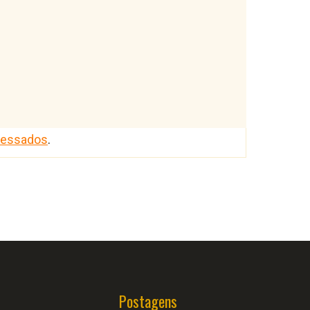
cessados
.
Postagens